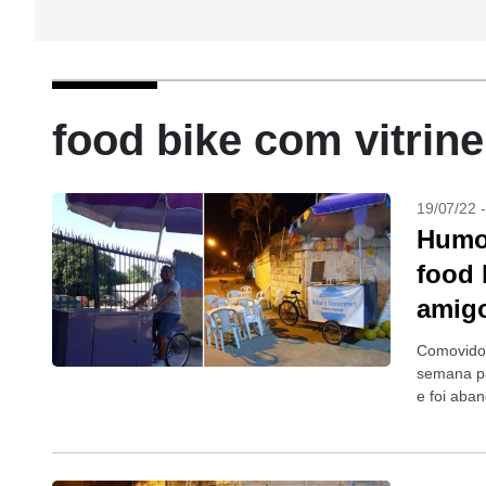
food bike com vitrin
19/07/22 
Humor
food 
amig
Comovido 
semana pa
e foi aba