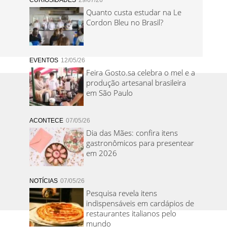
CURIOSIDADES
29/07/26
Quanto custa estudar na Le
Cordon Bleu no Brasil?
EVENTOS
12/05/26
Feira Gosto.sa celebra o mel e a
produção artesanal brasileira
em São Paulo
ACONTECE
07/05/26
Dia das Mães: confira itens
gastronômicos para presentear
em 2026
NOTÍCIAS
07/05/26
Pesquisa revela itens
indispensáveis em cardápios de
restaurantes italianos pelo
mundo