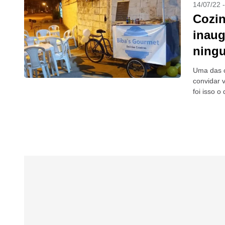
14/07/22 
Cozin
inaug
ning
Uma das c
convidar 
foi isso 