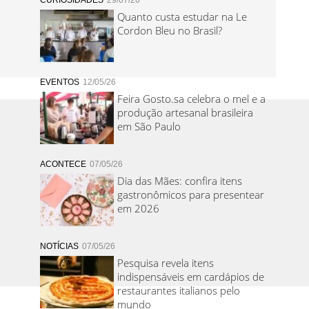
CURIOSIDADES
29/07/26
Quanto custa estudar na Le
Cordon Bleu no Brasil?
EVENTOS
12/05/26
Feira Gosto.sa celebra o mel e a
produção artesanal brasileira
em São Paulo
ACONTECE
07/05/26
Dia das Mães: confira itens
gastronômicos para presentear
em 2026
NOTÍCIAS
07/05/26
Pesquisa revela itens
indispensáveis em cardápios de
restaurantes italianos pelo
mundo