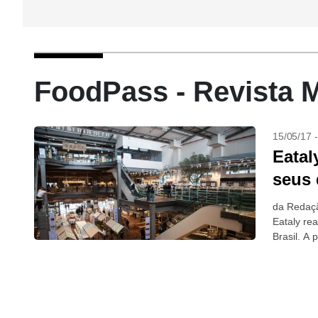
FoodPass - Revista 
15/05/17 
Eatal
seus 
da Redaçã
Eataly re
Brasil. A
convidado