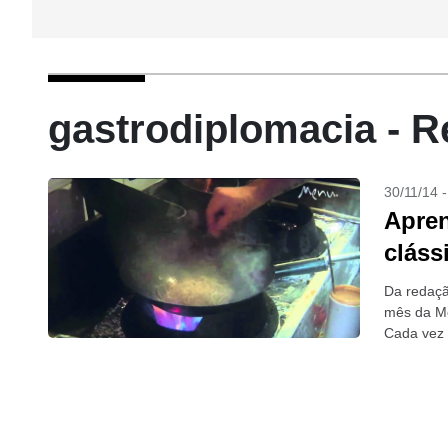
gastrodiplomacia - R
30/11/14 
Apren
cláss
Da redaçã
mês da Me
Cada vez m
diversos 