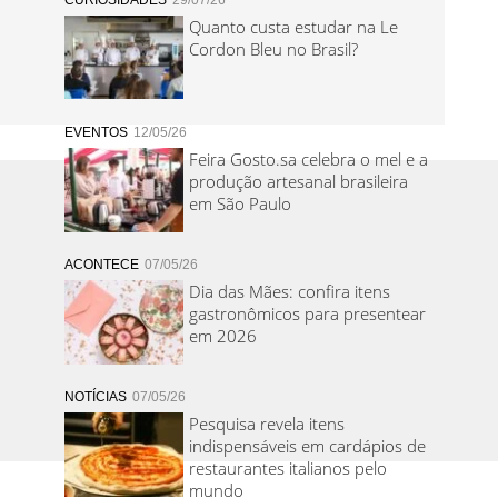
CURIOSIDADES
29/07/26
Quanto custa estudar na Le
Cordon Bleu no Brasil?
EVENTOS
12/05/26
Feira Gosto.sa celebra o mel e a
produção artesanal brasileira
em São Paulo
ACONTECE
07/05/26
Dia das Mães: confira itens
gastronômicos para presentear
em 2026
NOTÍCIAS
07/05/26
Pesquisa revela itens
indispensáveis em cardápios de
restaurantes italianos pelo
mundo