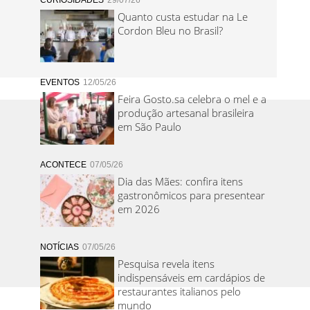
CURIOSIDADES
29/07/26
Quanto custa estudar na Le
Cordon Bleu no Brasil?
EVENTOS
12/05/26
Feira Gosto.sa celebra o mel e a
produção artesanal brasileira
em São Paulo
ACONTECE
07/05/26
Dia das Mães: confira itens
gastronômicos para presentear
em 2026
NOTÍCIAS
07/05/26
Pesquisa revela itens
indispensáveis em cardápios de
restaurantes italianos pelo
mundo