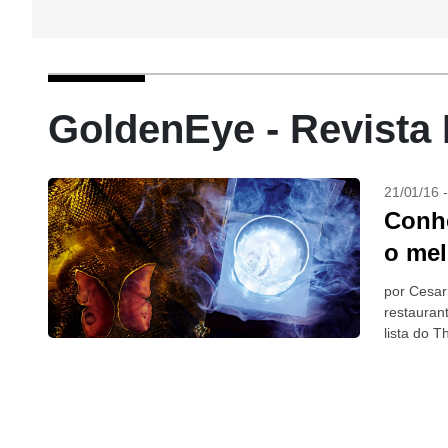
GoldenEye - Revista
21/01/16 
Conhe
o me
por Cesar
restauran
lista do 
2014)....