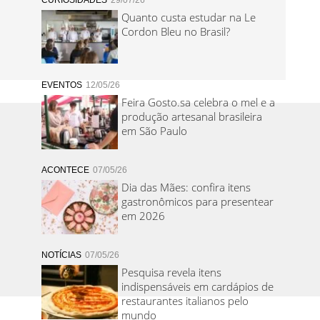
CURIOSIDADES
29/07/26
Quanto custa estudar na Le
Cordon Bleu no Brasil?
EVENTOS
12/05/26
Feira Gosto.sa celebra o mel e a
produção artesanal brasileira
em São Paulo
ACONTECE
07/05/26
Dia das Mães: confira itens
gastronômicos para presentear
em 2026
NOTÍCIAS
07/05/26
Pesquisa revela itens
indispensáveis em cardápios de
restaurantes italianos pelo
mundo