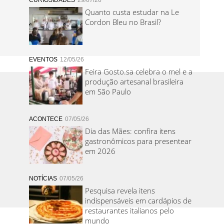
CURIOSIDADES
29/07/26
Quanto custa estudar na Le
Cordon Bleu no Brasil?
EVENTOS
12/05/26
Feira Gosto.sa celebra o mel e a
produção artesanal brasileira
em São Paulo
ACONTECE
07/05/26
Dia das Mães: confira itens
gastronômicos para presentear
em 2026
NOTÍCIAS
07/05/26
Pesquisa revela itens
indispensáveis em cardápios de
restaurantes italianos pelo
mundo