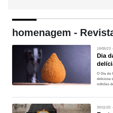
homenagem - Revist
18/05/23 
Dia 
delíci
O Dia da 
deliciosa 
milhões d
em...
30/11/20 