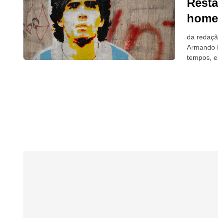
Resta
home
da redaçã
Armando M
tempos, 
feito na A