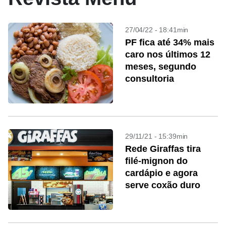
27/04/22 - 18:41min
PF fica até 34% mais
caro nos últimos 12
meses, segundo
consultoria
29/11/21 - 15:39min
Rede Giraffas tira
filé-mignon do
cardápio e agora
serve coxão duro