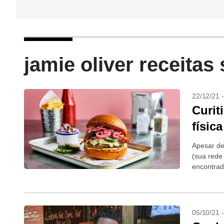
jamie oliver receitas
22/12/21 
Curit
físic
Apesar de
(sua rede 
encontrad
05/10/21 