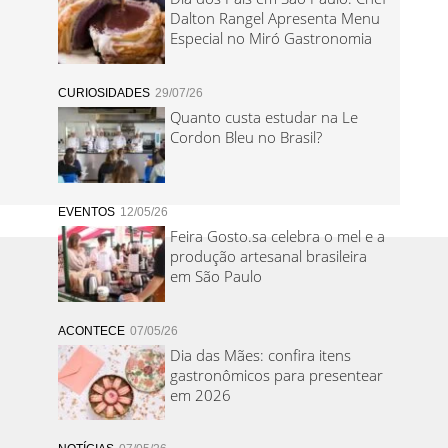
Dalton Rangel Apresenta Menu
Especial no Miró Gastronomia
CURIOSIDADES
29/07/26
Quanto custa estudar na Le
Cordon Bleu no Brasil?
EVENTOS
12/05/26
Feira Gosto.sa celebra o mel e a
produção artesanal brasileira
em São Paulo
ACONTECE
07/05/26
Dia das Mães: confira itens
gastronômicos para presentear
em 2026