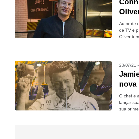
Conhe
Olive
Autor de m
de TV e pr
Oliver tem
23/07/21 
Jamie
nova 
O chef e 
lançar su
sua prime
feira (26),.