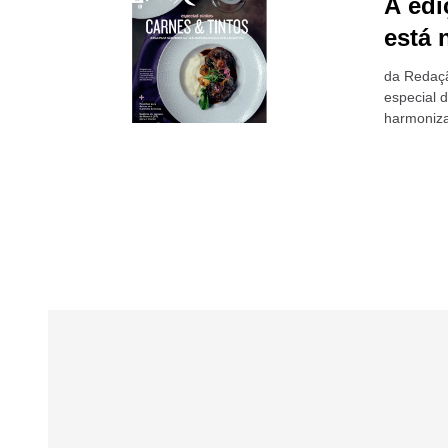
A edi
está 
da Redaçã
especial 
harmoniza
indicam...