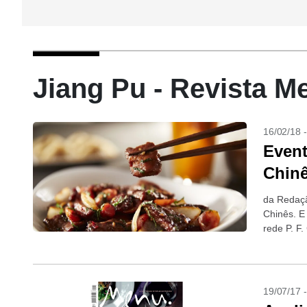
Jiang Pu - Revista M
16/02/18 
Even
Chin
da Redaç
Chinês. E
rede P. F
19/07/17 