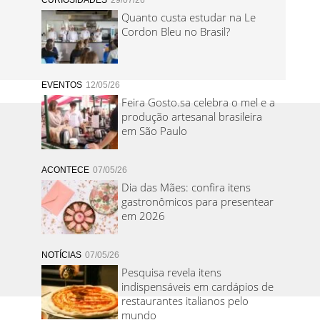
CURIOSIDADES
29/07/26
Quanto custa estudar na Le
Cordon Bleu no Brasil?
EVENTOS
12/05/26
Feira Gosto.sa celebra o mel e a
produção artesanal brasileira
em São Paulo
ACONTECE
07/05/26
Dia das Mães: confira itens
gastronômicos para presentear
em 2026
NOTÍCIAS
07/05/26
Pesquisa revela itens
indispensáveis em cardápios de
restaurantes italianos pelo
mundo