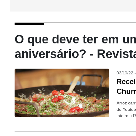
O que deve ter em u
aniversário? - Revis
03/10/22 
Recei
Churr
Arroz car
do Youtub
inteiro’ +
+Receita f