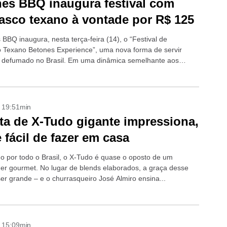
es BBQ inaugura festival com
asco texano à vontade por R$ 125
BBQ inaugura, nesta terça-feira (14), o “Festival de
 Texano Betones Experience”, uma nova forma de servir
 defumado no Brasil. Em uma dinâmica semelhante aos
de comida japonesa, entradas, carnes...
- 19:51min
ta de X-Tudo gigante impressiona,
 fácil de fazer em casa
o por todo o Brasil, o X-Tudo é quase o oposto de um
r gourmet. No lugar de blends elaborados, a graça desse
ser grande – e o churrasqueiro José Almiro ensina...
- 15:09min