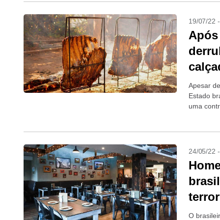
19/07/22 
Após 
derru
calça
Apesar de
Estado bra
uma contr
calçadas d
24/05/22 
Homem
brasi
terro
O brasilei