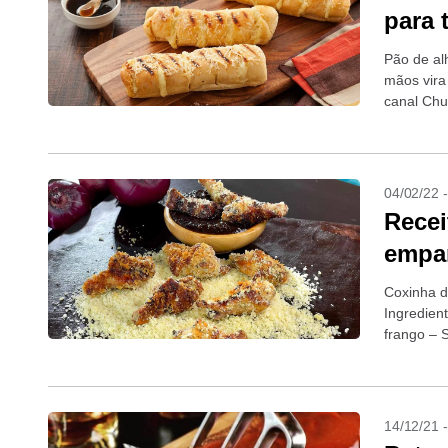
para 
Pão de al
mãos vira
canal Chu
Youtube...
04/02/22 
Recei
empan
Coxinha d
Ingredien
frango – S
14/12/21 