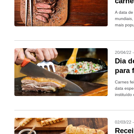
carne
A data de 
mundiais,
mais popul
20/04/22 
Dia d
para 
Carnes fe
data espec
instituído
02/03/22 
Recei