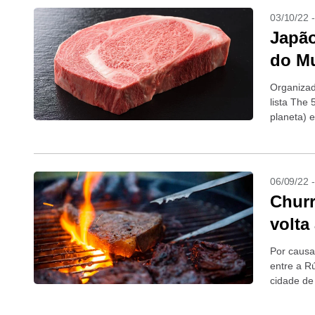
03/10/22 
Japão
do M
Organizad
lista The
planeta) 
Irlanda, o.
06/09/22 
Churr
volta
Por causa 
entre a Rú
cidade de 