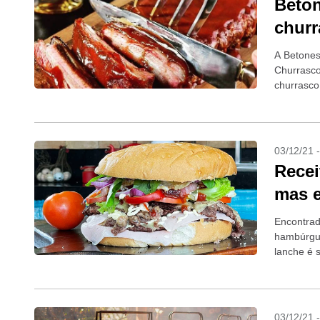
Beton
churr
A Betones 
Churrasco
churrasco
rodízios 
03/12/21 
Recei
mas e
Encontrad
hambúrgue
lanche é 
03/12/21 