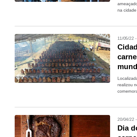
ameaçado 
na cidade
dos EUA..
11/05/22 
Cidad
carne
mund
Localizad
realizou 
comemorar
de Paraua
20/04/22 
Dia d