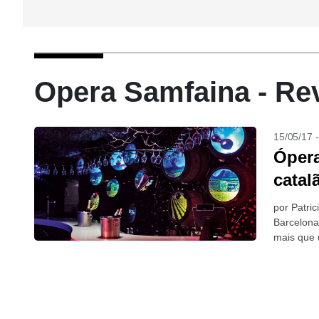
Opera Samfaina - Re
15/05/17 
Ópera
catal
por Patri
Barcelona
mais que 
mercado d