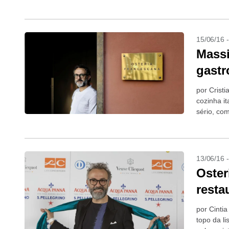
“Como tod
15/06/16 
Massi
gastr
por Crist
cozinha it
sério, co
13/06/16 
Oster
resta
por Cintia
topo da l