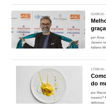
02/08/16 
Melho
graça
por Ansa 
Janeiro r
italiano 
restaurant
17/06/16 
Como 
do m
por Marce
mesmo? Me
deliciosa,