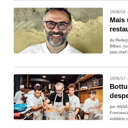
19/06/18 
Mais 
resta
da Redaçã
Bilbao, n
pelo chef
de melhor
19/05/17 
Bottu
despe
por ANSA 
Francesca
solidário
Milão 2015