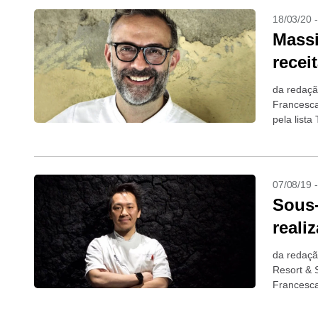
18/03/20 
Massi
recei
da redaçã
Francesca
pela list
um...
07/08/19 
Sous-
reali
da redaçã
Resort & 
Francesca
restaurant