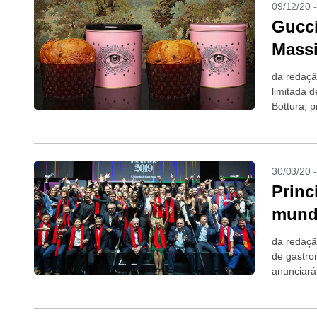
09/12/20 
Gucci
Mass
da redaçã
limitada 
Bottura, 
do mundo.
30/03/20 
Princ
mundo
da redaçã
de gastro
anunciará
estava ma