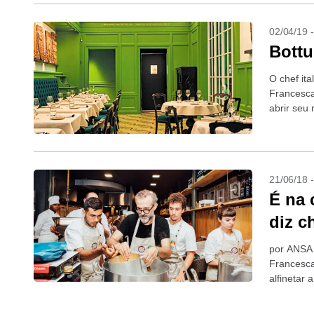
02/04/19 
Bottu
O chef it
Francesca
abrir seu
(gucci.com
21/06/18 
É na 
diz c
por ANSA 
Francesca
alfinetar 