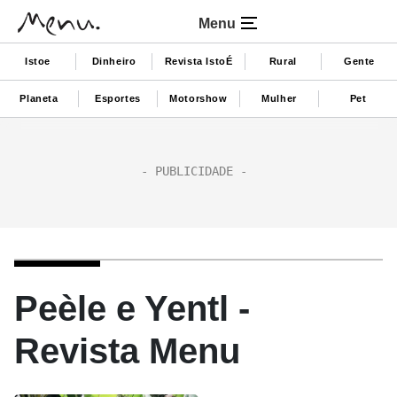
Menu
Istoe
Dinheiro
Revista IstoÉ
Rural
Gente
Planeta
Esportes
Motorshow
Mulher
Pet
Peèle e Yentl -
Revista Menu