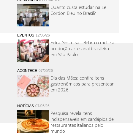
CURIOSIDADES
29/07/26
Quanto custa estudar na Le
Cordon Bleu no Brasil?
EVENTOS
12/05/26
Feira Gosto.sa celebra o mel e a
produção artesanal brasileira
em São Paulo
ACONTECE
07/05/26
Dia das Mães: confira itens
gastronômicos para presentear
em 2026
NOTÍCIAS
07/05/26
Pesquisa revela itens
indispensáveis em cardápios de
restaurantes italianos pelo
mundo