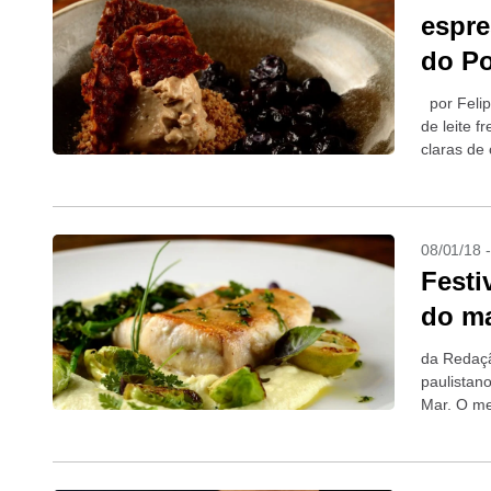
espre
do Po
por Felip
de leite 
claras de
08/01/18 
Festi
do m
da Redaçã
paulistan
Mar. O me
pratos à...