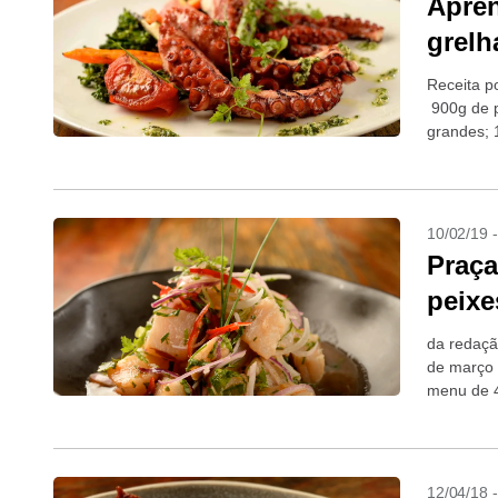
Apren
grelh
Receita p
900g de p
grandes; 
xícara (ch
10/02/19 
Praça
peixe
da redaçã
de março o
menu de 4
12/04/18 