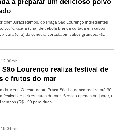
da a preparar um delicioso polvo
ado
or chef Juraci Ramos, do Praça São Lourenço Ingredientes
olvo; ½ xícara (chá) de cebola branca cortada em cubos
1 xícara (chá) de cenoura cortada em cubos grandes, ½
á) de alho...
- 12:00min
 São Lourenço realiza festival de
s e frutos do mar
o da Menu O restaurante Praça São Lourenço realiza até 30
 festival de peixes frutos do mar. Servido apenas no jantar, o
 tempos (R$ 190 para duas...
- 19:04min