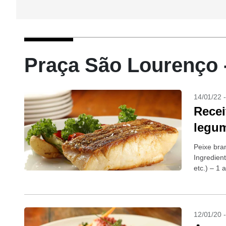
Praça São Lourenço 
14/01/22 
Recei
legum
Peixe bra
Ingredient
etc.) – 1
cozidas –.
12/01/20 