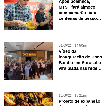
Após polêmica,
MTST fará almoço
com camarão para
centenas de pessoas
em SP
01/09/21 - 14:50min
Vídeo da
inauguração de Coco
Bambu em Sorocaba
vira piada nas redes
sociais
10/08/21 - 15:21min
Projeto de expansão