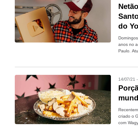
Netão
Santo
do Y
Domingos 
anos no a
Paulo. At
14/07/21 
Porçã
mundo
Recenteme
criado o 
com Wagyu
bagatela d