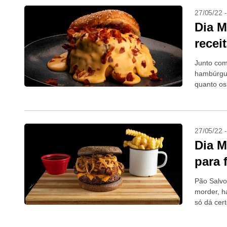
27/05/22 
Dia M
recei
Junto com
hambúrgue
quanto os
27/05/22 
Dia M
para 
Pão Salvo
morder, h
só dá cert