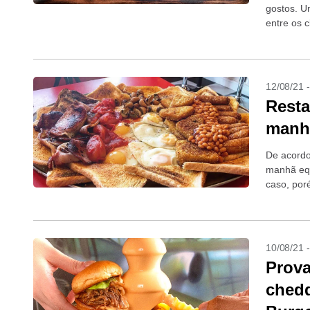
gostos. U
entre os 
e crescem
12/08/21 
Resta
manhã
De acordo
manhã equ
caso, por
Shepeherd
10/08/21 
Prova
chedd