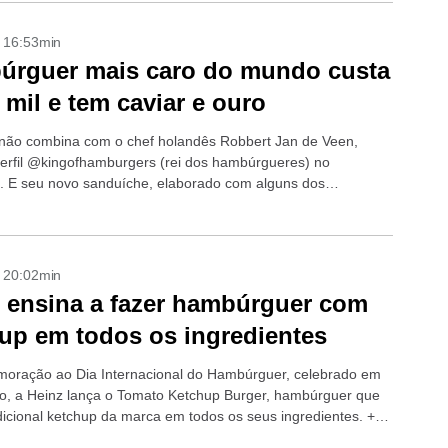
- 16:53min
úrguer mais caro do mundo custa
 mil e tem caviar e ouro
não combina com o chef holandês Robbert Jan de Veen,
erfil @kingofhamburgers (rei dos hambúrgueres) no
. E seu novo sanduíche, elaborado com alguns dos
tes mais caros do mundo, é...
- 20:02min
 ensina a fazer hambúrguer com
up em todos os ingredientes
ração ao Dia Internacional do Hambúrguer, celebrado em
o, a Heinz lança o Tomato Ketchup Burger, hambúrguer que
adicional ketchup da marca em todos os seus ingredientes. +