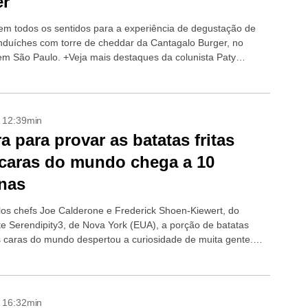
er
em todos os sentidos para a experiência de degustação de
nduíches com torre de cheddar da Cantagalo Burger, no
em São Paulo. +Veja mais destaques da colunista Paty
bre +Única...
- 12:39min
a para provar as batatas fritas
caras do mundo chega a 10
nas
los chefs Joe Calderone e Frederick Shoen-Kiewert, do
te Serendipity3, de Nova York (EUA), a porção de batatas
is caras do mundo despertou a curiosidade de muita gente.
 batatas fritas...
- 16:32min