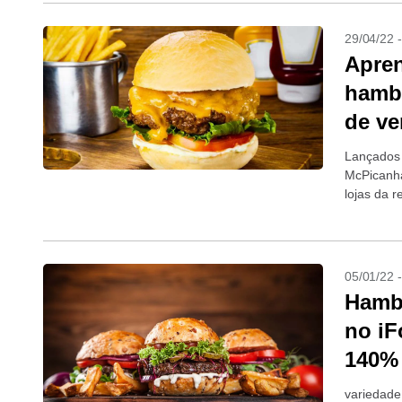
29/04/22 
Apren
hamb
de ve
Lançados 
McPicanha
lojas da r
carne...
05/01/22 
Hamb
no iF
140%
variedade