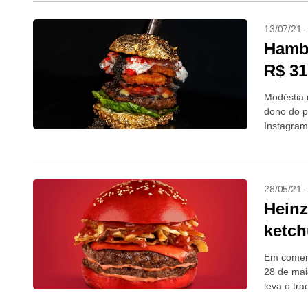
13/07/21 
Hamb
R$ 31
Modéstia 
dono do p
Instagram
ingredien
28/05/21 
Heinz
ketch
Em comemo
28 de mai
leva o tr
Dia...