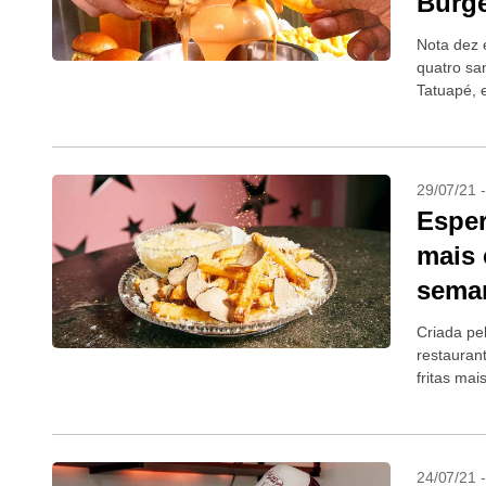
Burg
Nota dez 
quatro sa
Tatuapé, 
Moraes No
29/07/21 
Esper
mais 
sema
Criada pe
restauran
fritas ma
+Porção de
24/07/21 