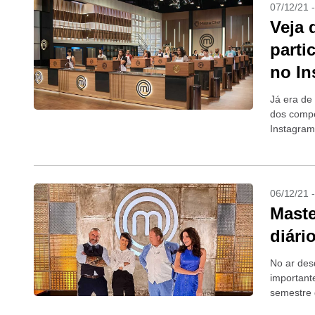
07/12/21 
Veja 
parti
no In
Já era de
dos compe
Instagram
exemplo, 
06/12/21 
Maste
diári
No ar des
important
semestre 
atração, o