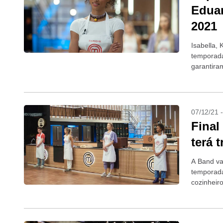
Eduar
2021
Isabella,
temporada
garantira
disputado 
07/12/21 
Final
terá 
A Band vai
temporada
cozinheir
segundo..