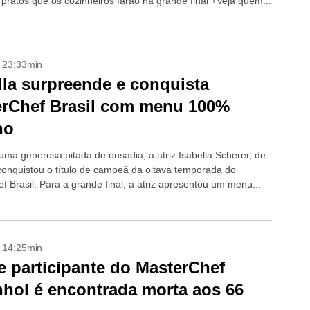
 pratos que os cozinheiros farão na grande final +Veja quem...
- 23:33min
lla surpreende e conquista
rChef Brasil com menu 100%
no
uma generosa pitada de ousadia, a atriz Isabella Scherer, de
conquistou o título de campeã da oitava temporada do
 Brasil. Para a grande final, a atriz apresentou um menu...
- 14:25min
 e participante do MasterChef
hol é encontrada morta aos 66