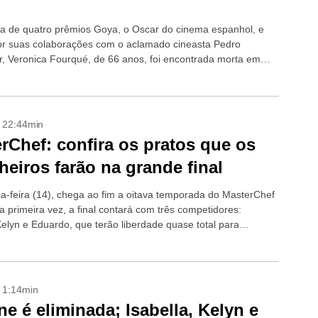
 de quatro prêmios Goya, o Oscar do cinema espanhol, e
r suas colaborações com o aclamado cineasta Pedro
, Veronica Fourqué, de 66 anos, foi encontrada morta em
 em Madri....
- 22:44min
rChef: confira os pratos que os
heiros farão na grande final
ça-feira (14), chega ao fim a oitava temporada do MasterChef
la primeira vez, a final contará com três competidores:
Kelyn e Eduardo, que terão liberdade quase total para
o título...
- 1:14min
e é eliminada; Isabella, Kelyn e