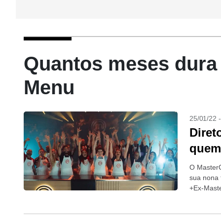
Quantos meses dura 
Menu
25/01/22 
Diret
quem 
O MasterC
sua nona 
+Ex-Maste
BBB 22 +B