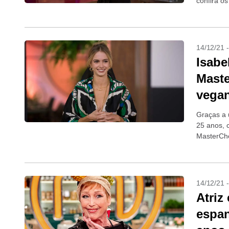
confira os
14/12/21 
Isabe
Maste
vega
Graças a 
25 anos, 
MasterChef
14/12/21 
Atriz
espan