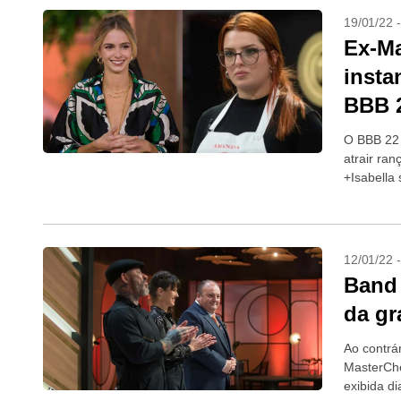
19/01/22 
Ex-Ma
insta
BBB 
O BBB 22 
atrair ran
+Isabella
vegano +M
12/01/22 
Band 
da gr
Ao contrá
MasterChe
exibida d