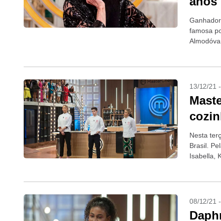
anos
Ganhadora
famosa po
Almodóvar
sua casa,
13/12/21 
Maste
cozin
Nesta ter
Brasil. Pe
Isabella, 
conquistar 
08/12/21 
Daphn