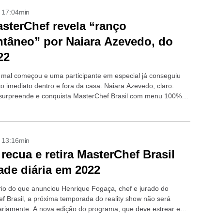
- 17:04min
sterChef revela “ranço
ntâneo” por Naiara Azevedo, do
22
mal começou e uma participante em especial já conseguiu
ço imediato dentro e fora da casa: Naiara Azevedo, claro.
 surpreende e conquista MasterChef Brasil com menu 100%
asterChef...
- 13:16min
recua e retira MasterChef Brasil
ade diária em 2022
rio do que anunciou Henrique Fogaça, chef e jurado do
f Brasil, a próxima temporada do reality show não será
iariamente. A nova edição do programa, que deve estrear em