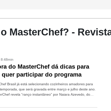
o MasterChef? - Revist
- 8:48min
ora do MasterChef dá dicas para
quer participar do programa
hef Brasil já está selecionando cozinheiros amadores para
temporada, que será gravada entre março e julho deste ano.
rChef revela “ranço instantâneo” por Naiara Azevedo, do
and recua e...