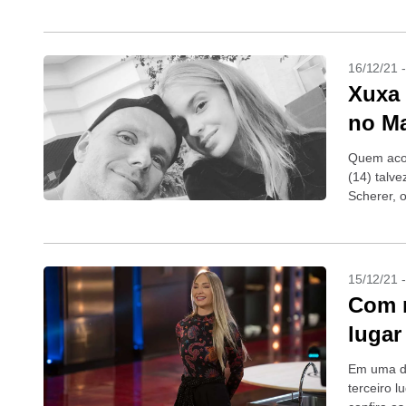
11 de...
16/12/21 
Xuxa 
no Ma
Quem acom
(14) talv
Scherer, 
+Isabella 
15/12/21 
Com m
lugar
Em uma di
terceiro 