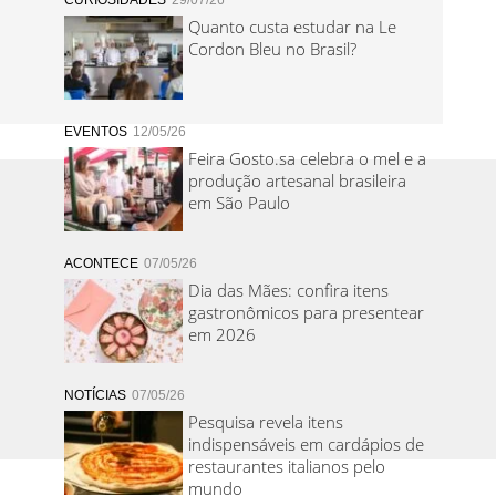
CURIOSIDADES
29/07/26
Quanto custa estudar na Le
Cordon Bleu no Brasil?
EVENTOS
12/05/26
Feira Gosto.sa celebra o mel e a
produção artesanal brasileira
em São Paulo
ACONTECE
07/05/26
Dia das Mães: confira itens
gastronômicos para presentear
em 2026
NOTÍCIAS
07/05/26
Pesquisa revela itens
indispensáveis em cardápios de
restaurantes italianos pelo
mundo