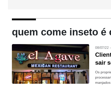
quem come inseto é 
08/07/22 
Clien
sair 
Os propri
processan
manjados 
pagar...