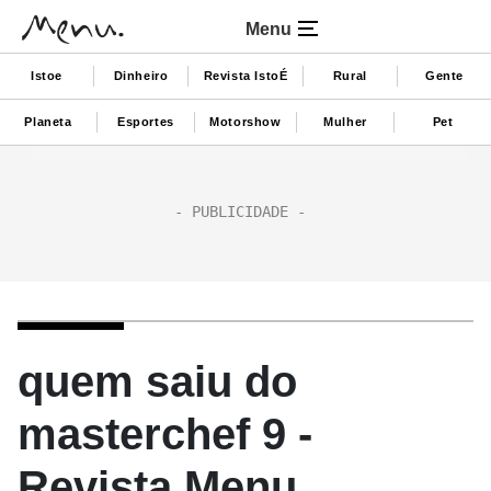
Menu
Istoe
Dinheiro
Revista IstoÉ
Rural
Gente
Planeta
Esportes
Motorshow
Mulher
Pet
quem saiu do
masterchef 9 -
Revista Menu