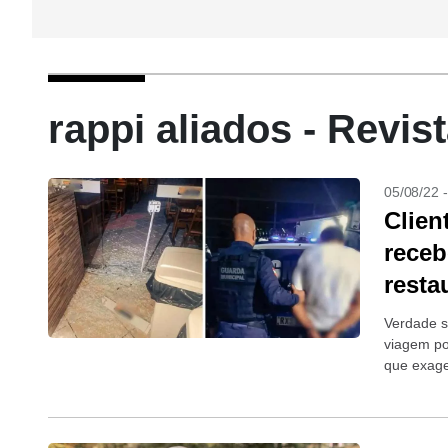
rappi aliados - Revi
05/08/22 
Clien
receb
resta
Verdade s
viagem po
que exag
+Vídeo: m