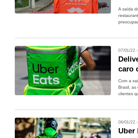
A saída d
restauran
preocupad
do lar...
07/01/22 
Deliv
caro 
Com a saí
Brasil, a
clientes 
06/01/22 
Uber 