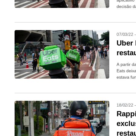
aplicativo
decisão da
07/03/22 
Uber 
resta
A partir d
Eats deixa
estava fu
fim...
18/02/22 
Rappi
exclu
resta