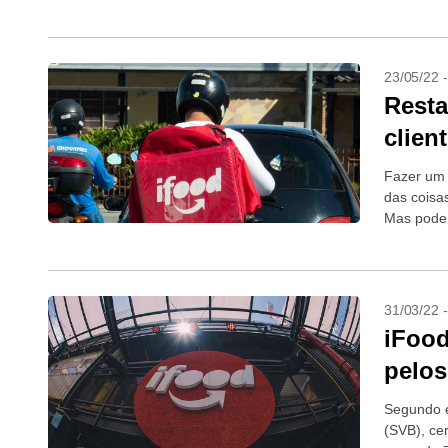
23/05/22 
Resta
clien
Fazer um 
das coisa
Mas pode 
31/03/22 
iFood
pelos
Segundo e
(SVB), ce