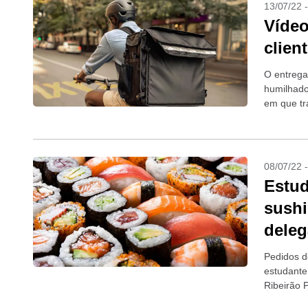
13/07/22 
Vídeo
clien
O entrega
humilhado
em que tr
berros, do
08/07/22 
Estud
sushi
deleg
Pedidos d
estudante
Ribeirão P
descobriu 