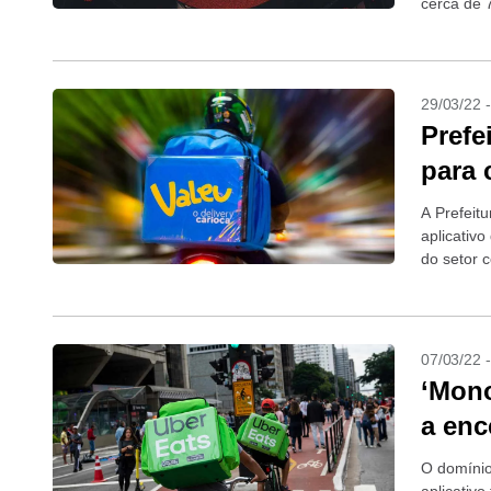
cerca de 
produto d
29/03/22 
Prefe
para 
A Prefeitu
aplicativo
do setor c
07/03/22 
‘Mono
a enc
O domínio