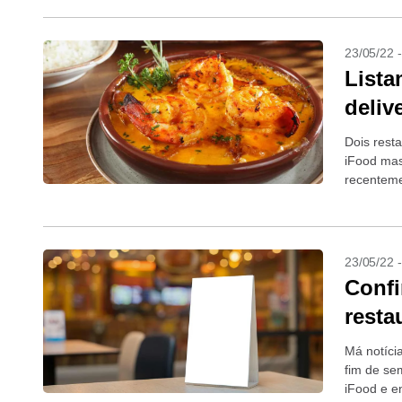
23/05/22 
Lista
deliv
Dois rest
iFood mas
recenteme
uma da co
23/05/22 
Confi
resta
Má notíci
fim de se
iFood e e