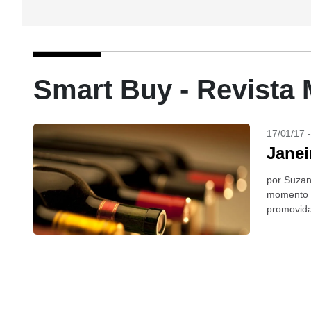
Smart Buy - Revista
17/01/17 
Janei
por Suzan
momento d
promovida
nos último