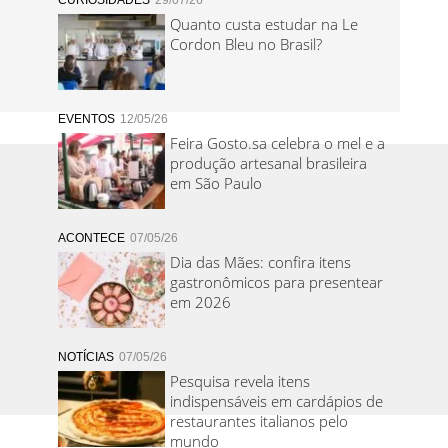
CURIOSIDADES
29/07/26
Quanto custa estudar na Le
Cordon Bleu no Brasil?
EVENTOS
12/05/26
Feira Gosto.sa celebra o mel e a
produção artesanal brasileira
em São Paulo
ACONTECE
07/05/26
Dia das Mães: confira itens
gastronômicos para presentear
em 2026
NOTÍCIAS
07/05/26
Pesquisa revela itens
indispensáveis em cardápios de
restaurantes italianos pelo
mundo