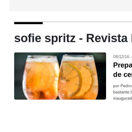
sofie spritz - Revist
08/12/16 
Prepa
de ce
por Pedro
bastante 
inaugurad
Vila Madal