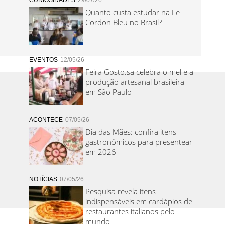
CURIOSIDADES
29/07/26
Quanto custa estudar na Le
Cordon Bleu no Brasil?
EVENTOS
12/05/26
Feira Gosto.sa celebra o mel e a
produção artesanal brasileira
em São Paulo
ACONTECE
07/05/26
Dia das Mães: confira itens
gastronômicos para presentear
em 2026
NOTÍCIAS
07/05/26
Pesquisa revela itens
indispensáveis em cardápios de
restaurantes italianos pelo
mundo