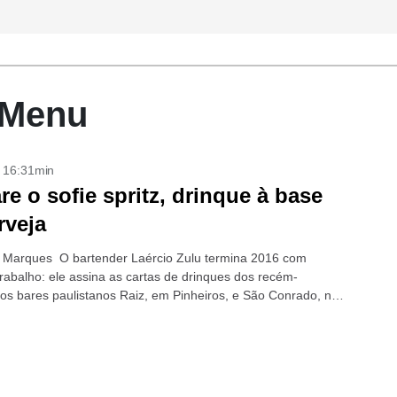
a Menu
- 16:31min
re o sofie spritz, drinque à base
rveja
 Marques O bartender Laércio Zulu termina 2016 com
trabalho: ele assina as cartas de drinques dos recém-
os bares paulistanos Raiz, em Pinheiros, e São Conrado, na
ena. No último, o...