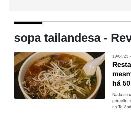
sopa tailandesa - Re
19/04/23 
Resta
mesm
há 50
Nada se c
geração, 
na Tailând