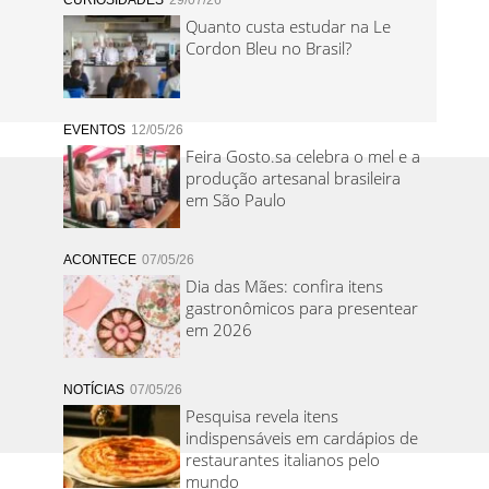
CURIOSIDADES
29/07/26
Quanto custa estudar na Le
Cordon Bleu no Brasil?
EVENTOS
12/05/26
Feira Gosto.sa celebra o mel e a
produção artesanal brasileira
em São Paulo
ACONTECE
07/05/26
Dia das Mães: confira itens
gastronômicos para presentear
em 2026
NOTÍCIAS
07/05/26
Pesquisa revela itens
indispensáveis em cardápios de
restaurantes italianos pelo
mundo