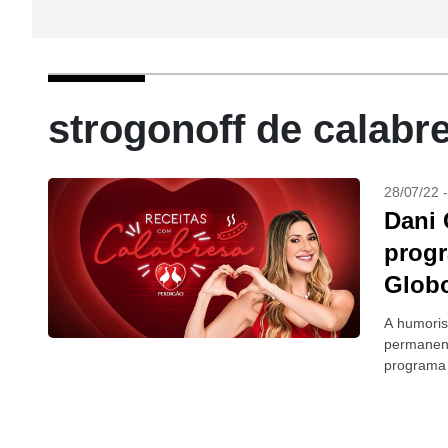
strogonoff de calabr
28/07/22 
Dani 
progr
Glob
A humoris
permanent
programa 