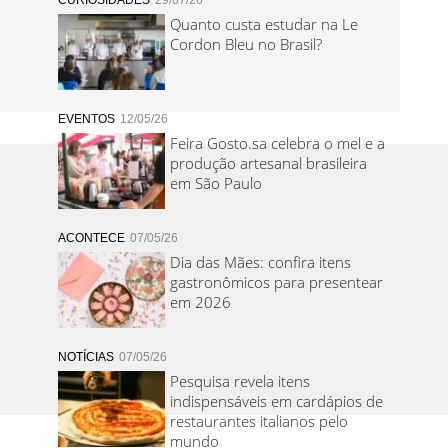
CURIOSIDADES
29/07/26
Quanto custa estudar na Le
Cordon Bleu no Brasil?
EVENTOS
12/05/26
Feira Gosto.sa celebra o mel e a
produção artesanal brasileira
em São Paulo
ACONTECE
07/05/26
Dia das Mães: confira itens
gastronômicos para presentear
em 2026
NOTÍCIAS
07/05/26
Pesquisa revela itens
indispensáveis em cardápios de
restaurantes italianos pelo
mundo