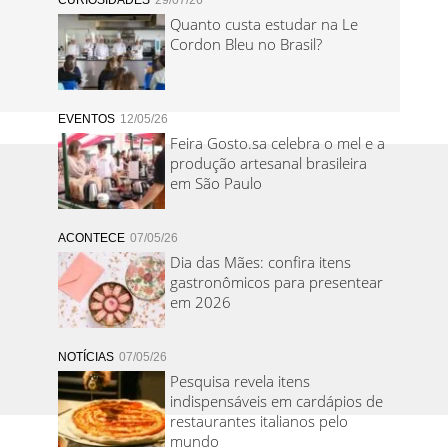
CURIOSIDADES
29/07/26
Quanto custa estudar na Le
Cordon Bleu no Brasil?
EVENTOS
12/05/26
Feira Gosto.sa celebra o mel e a
produção artesanal brasileira
em São Paulo
ACONTECE
07/05/26
Dia das Mães: confira itens
gastronômicos para presentear
em 2026
NOTÍCIAS
07/05/26
Pesquisa revela itens
indispensáveis em cardápios de
restaurantes italianos pelo
mundo