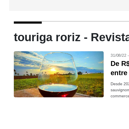
touriga roriz - Revis
31/08/22 
De R$
entre
Desde 202
sauvignon
commerce 