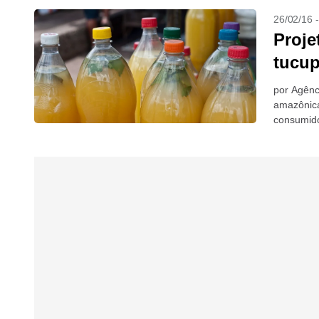
26/02/16 
Proje
tucup
por Agênc
amazônica
consumido
Federal d