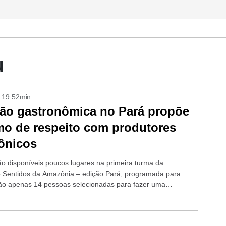
u
- 19:52min
ão gastronômica no Pará propõe
mo de respeito com produtores
ônicos
ão disponíveis poucos lugares na primeira turma da
 Sentidos da Amazônia – edição Pará, programada para
rão apenas 14 pessoas selecionadas para fazer uma
a imersão gastronômica na rica região amazônica...