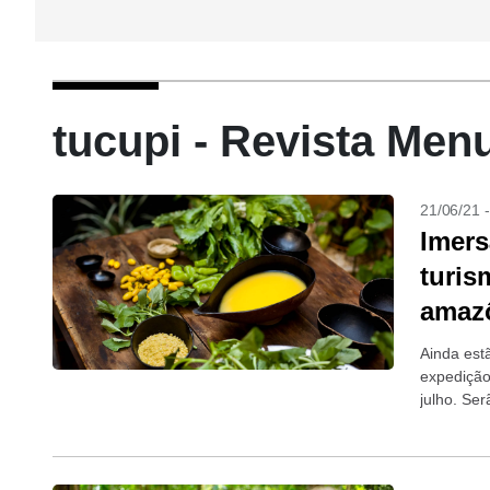
tucupi - Revista Men
21/06/21 
Imers
turis
amaz
Ainda est
expedição
julho. Se
verdadeir