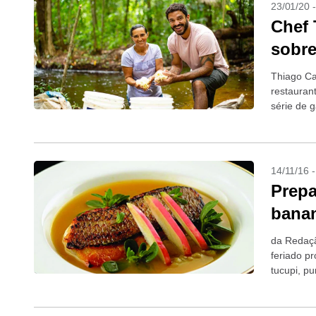
23/01/20 
Chef 
sobre
Thiago Ca
restauran
série de 
feira (24),
14/11/16 
Prepa
banan
da Redaçã
feriado p
tucupi, pu