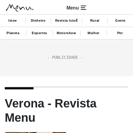
Menu
Istoe
Dinheiro
Revista IstoÉ
Rural
Gente
Planeta
Esportes
Motorshow
Mulher
Pet
Verona - Revista
Menu