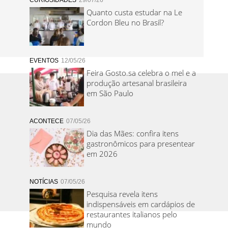
CURIOSIDADES
29/07/26
Quanto custa estudar na Le
Cordon Bleu no Brasil?
EVENTOS
12/05/26
Feira Gosto.sa celebra o mel e a
produção artesanal brasileira
em São Paulo
ACONTECE
07/05/26
Dia das Mães: confira itens
gastronômicos para presentear
em 2026
NOTÍCIAS
07/05/26
Pesquisa revela itens
indispensáveis em cardápios de
restaurantes italianos pelo
mundo