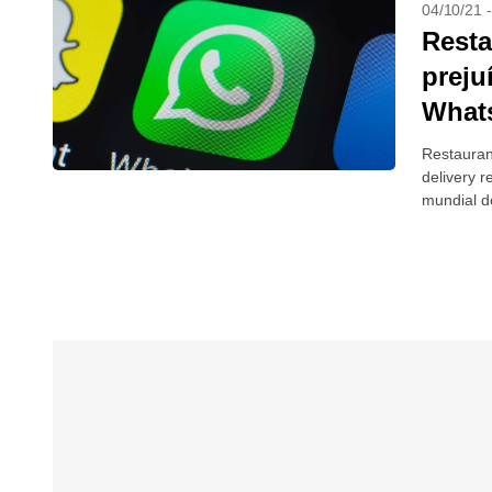
04/10/21 
Resta
preju
What
Restauran
delivery 
mundial d
Muitos es