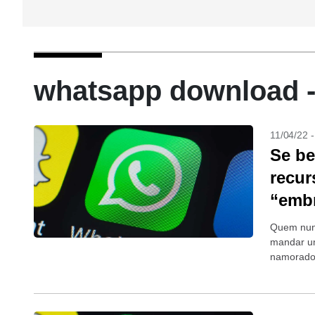
whatsapp download -
11/04/22 
Se be
recur
“emb
Quem nunc
mandar u
namorado/
mundial d