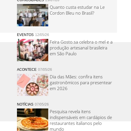
CURIOSIDADES
29/07/26
Quanto custa estudar na Le
Cordon Bleu no Brasil?
EVENTOS
12/05/26
Feira Gosto.sa celebra o mel e a
produção artesanal brasileira
em São Paulo
ACONTECE
07/05/26
Dia das Mães: confira itens
gastronômicos para presentear
em 2026
NOTÍCIAS
07/05/26
Pesquisa revela itens
indispensáveis em cardápios de
restaurantes italianos pelo
mundo