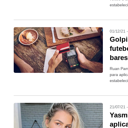
estabelec
foi reconh
01/12/21 
Golpi
futeb
bares
Ruan Pamp
para apli
estabelec
suposta...
21/07/21 
Yasmi
aplic