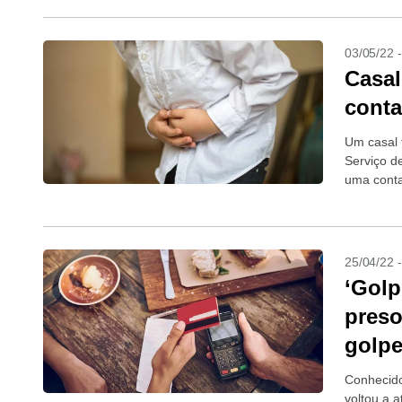
03/05/22 
Casal
conta
Um casal 
Serviço d
uma conta
25/04/22 
‘Golp
preso
golp
Conhecido
voltou a 