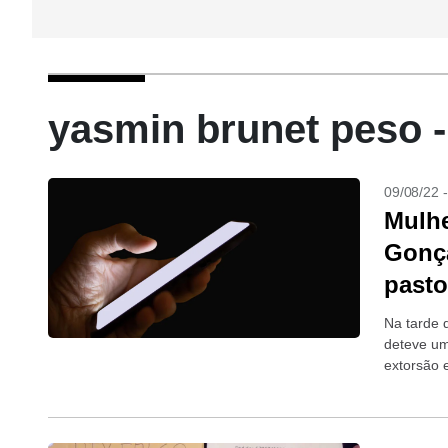
yasmin brunet peso 
09/08/22 
Mulhe
Gonça
pasto
Na tarde d
deteve um
extorsão 