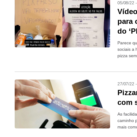
05/08/22 
Vídeo
para 
do ‘P
Parece qu
sociais a 
pizza sem
27/07/22 
Pizza
com s
As facili
caminho p
mais comu
adulterado