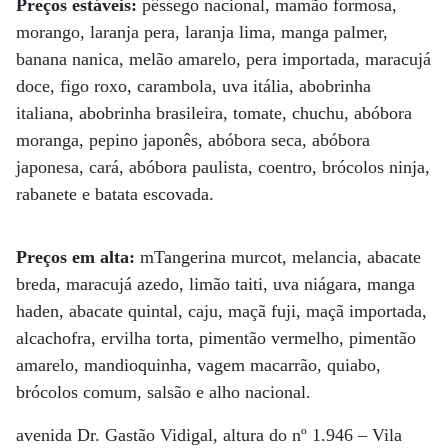
Preços estáveis:
pêssego nacional, mamão formosa,
morango, laranja pera, laranja lima, manga palmer,
banana nanica, melão amarelo, pera importada, maracujá
doce, figo roxo, carambola, uva itália, abobrinha
italiana, abobrinha brasileira, tomate, chuchu, abóbora
moranga, pepino japonês, abóbora seca, abóbora
japonesa, cará, abóbora paulista, coentro, brócolos ninja,
rabanete e batata escovada.
Preços em alta:
mTangerina murcot, melancia, abacate
breda, maracujá azedo, limão taiti, uva niágara, manga
haden, abacate quintal, caju, maçã fuji, maçã importada,
alcachofra, ervilha torta, pimentão vermelho, pimentão
amarelo, mandioquinha, vagem macarrão, quiabo,
brócolos comum, salsão e alho nacional.
avenida Dr. Gastão Vidigal, altura do nº 1.946 – Vila