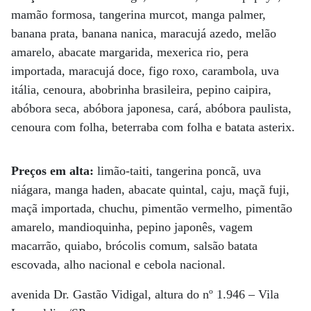
mamão formosa, tangerina murcot, manga palmer,
banana prata, banana nanica, maracujá azedo, melão
amarelo, abacate margarida, mexerica rio, pera
importada, maracujá doce, figo roxo, carambola, uva
itália, cenoura, abobrinha brasileira, pepino caipira,
abóbora seca, abóbora japonesa, cará, abóbora paulista,
cenoura com folha, beterraba com folha e batata asterix.
Preços em alta:
limão-taiti, tangerina poncã, uva
niágara, manga haden, abacate quintal, caju, maçã fuji,
maçã importada, chuchu, pimentão vermelho, pimentão
amarelo, mandioquinha, pepino japonês, vagem
macarrão, quiabo, brócolis comum, salsão batata
escovada, alho nacional e cebola nacional.
avenida Dr. Gastão Vidigal, altura do nº 1.946 – Vila