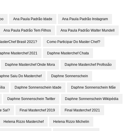
bo
Ana Paula Padrão Idade
Ana Paula Padrão Instagram
Ana Paula Padrão Tem Filhos
Ana Paula Padrão Walter Mundell
asterChef Brasil 2021?
Como Participar Do Master Chef?
aphne Masterchef 2021
Daphne Masterchef Chata
Daphne Masterchef Onde Mora
Daphne Masterchef Profissão
aphne Saiu Do Masterchef
Daphne Sonnenschein
lia
Daphne Sonnenschein Idade
Daphne Sonnenschein Mãe
Daphne Sonnenschein Twitter
Daphne Sonnenschein Wikipédia
e Sal?
Final Masterchef 2019
Final Masterchef 2021
Helena Rizzo Masterchef
Helena Rizzo Michelin