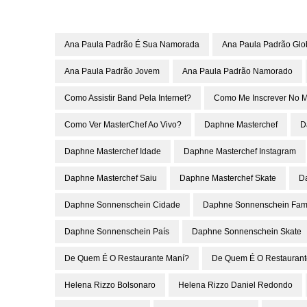
Ana Paula Padrão É Sua Namorada
Ana Paula Padrão Glo
Ana Paula Padrão Jovem
Ana Paula Padrão Namorado
Como Assistir Band Pela Internet?
Como Me Inscrever No M
Como Ver MasterChef Ao Vivo?
Daphne Masterchef
D
Daphne Masterchef Idade
Daphne Masterchef Instagram
Daphne Masterchef Saiu
Daphne Masterchef Skate
D
Daphne Sonnenschein Cidade
Daphne Sonnenschein Famí
Daphne Sonnenschein País
Daphne Sonnenschein Skate
De Quem É O Restaurante Maní?
De Quem É O Restaurant
Helena Rizzo Bolsonaro
Helena Rizzo Daniel Redondo