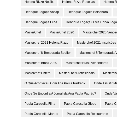
Helena Rizzo Netflix
Helena Rizzo Receitas
Helena R
Henrique Fogaça Ancap
Henrique Fogaça Bolsonaro
Henrique Fogaça Filha
Henrique Fogaça Olívia Corvo Fog
MasterChef
MasterChef 2020
Masterchef 2020 Vence
Masterchef 2021 Helena Rizzo
Masterchef 2021 Inscrições
Masterchef 8 Temporada Spoiler
Masterchef 8 Temporada 
Masterchef Brasil 2020
Masterchef Brasil Vencedores
Masterchef Ontem
MasterChef Profissionais
Masterch
O Que Aconteceu Com Ana Paula Padrão?
Onde Assistir M
Onde Se Encontra A Jornalista Ana Paula Padrão?
Onde Va
Paola Carosella Filha
Paola Carosella Globo
Paola C
Paola Carosella Marido
Paola Carosella Restaurante