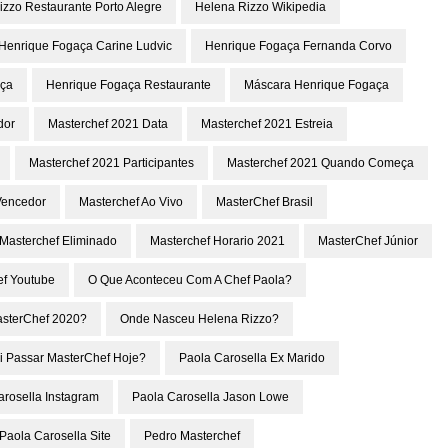
izzo Restaurante Porto Alegre
Helena Rizzo Wikipedia
Henrique Fogaça Carine Ludvic
Henrique Fogaça Fernanda Corvo
aça
Henrique Fogaça Restaurante
Máscara Henrique Fogaça
dor
Masterchef 2021 Data
Masterchef 2021 Estreia
Masterchef 2021 Participantes
Masterchef 2021 Quando Começa
Vencedor
Masterchef Ao Vivo
MasterChef Brasil
Masterchef Eliminado
Masterchef Horario 2021
MasterChef Júnior
ef Youtube
O Que Aconteceu Com A Chef Paola?
asterChef 2020?
Onde Nasceu Helena Rizzo?
i Passar MasterChef Hoje?
Paola Carosella Ex Marido
arosella Instagram
Paola Carosella Jason Lowe
Paola Carosella Site
Pedro Masterchef